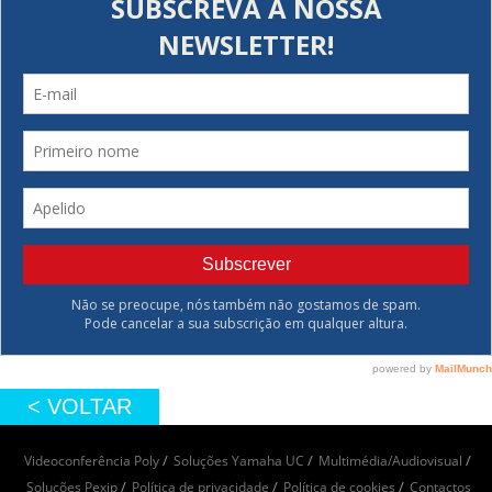
< VOLTAR
Videoconferência Poly
Soluções Yamaha UC
Multimédia/Audiovisual
Soluções Pexip
Política de privacidade
Política de cookies
Contactos