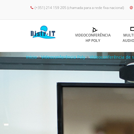
(+351) 214 159 205 (chamada para a rede fixa nacional)
VIDEOCONFERÊNCIA
MULT
HP POLY
AUDIO
Início
»
Videoconferência Poly
»
Videoconferência de s