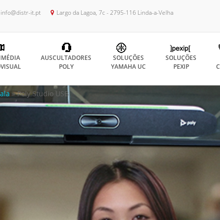
info@distr-it.pt
Largo da Lagoa, 7c - 2795-116 Linda-a-Velha
IMÉDIA
AUSCULTADORES
SOLUÇÕES
SOLUÇÕES
VISUAL
POLY
YAMAHA UC
PEXIP
C
ala
»
Poly Studio USB